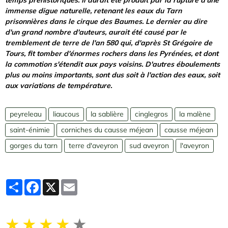
temps préhistoriques. Il aurait été produit par la rupture d'une
immense digue naturelle, retenant les eaux du Tarn
prisonnières dans le cirque des Baumes. Le dernier au dire
d'un grand nombre d'auteurs, aurait été causé par le
tremblement de terre de l'an 580 qui, d'après St Grégoire de
Tours, fit tomber d'énormes rochers dans les Pyrénées, et dont
la commotion s'étendit aux pays voisins. D'autres éboulements
plus ou moins importants, sont dus soit à l'action des eaux, soit
aux variations de température.
peyreleau
liaucous
la sablière
cinglegros
la malène
saint-énimie
corniches du causse méjean
causse méjean
gorges du tarn
terre d'aveyron
sud aveyron
l'aveyron
Partager
Facebook
X
Email
★
★
★
★
★