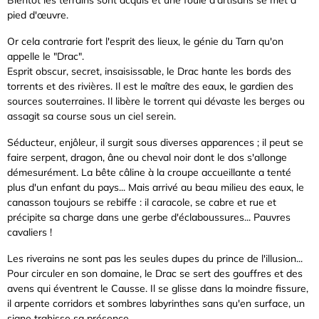
Bientôt les terrains sont acquis et une foule d'artisans se met à
pied d'œuvre.
Or cela contrarie fort l'esprit des lieux, le génie du Tarn qu'on
appelle le "Drac".
Esprit obscur, secret, insaisissable, le Drac hante les bords des
torrents et des rivières. Il est le maître des eaux, le gardien des
sources souterraines. Il libère le torrent qui dévaste les berges ou
assagit sa course sous un ciel serein.
Séducteur, enjôleur, il surgit sous diverses apparences ; il peut se
faire serpent, dragon, âne ou cheval noir dont le dos s'allonge
démesurément. La bête câline à la croupe accueillante a tenté
plus d'un enfant du pays... Mais arrivé au beau milieu des eaux, le
canasson toujours se rebiffe : il caracole, se cabre et rue et
précipite sa charge dans une gerbe d'éclaboussures... Pauvres
cavaliers !
Les riverains ne sont pas les seules dupes du prince de l'illusion...
Pour circuler en son domaine, le Drac se sert des gouffres et des
avens qui éventrent le Causse. Il se glisse dans la moindre fissure,
il arpente corridors et sombres labyrinthes sans qu'en surface, un
signe trahisse sa présence.