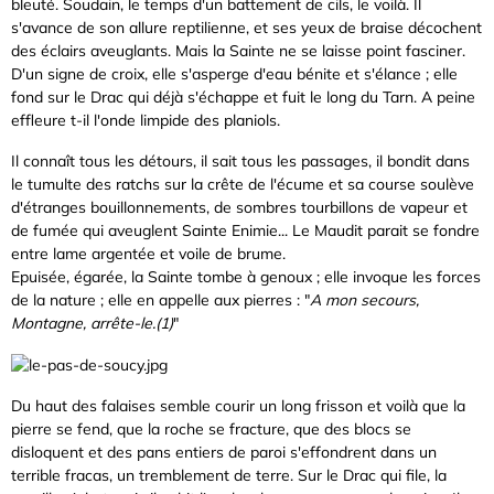
bleuté. Soudain, le temps d'un battement de cils, le voilà. Il
s'avance de son allure reptilienne, et ses yeux de braise décochent
des éclairs aveuglants. Mais la Sainte ne se laisse point fasciner.
D'un signe de croix, elle s'asperge d'eau bénite et s'élance ; elle
fond sur le Drac qui déjà s'échappe et fuit le long du Tarn. A peine
effleure t-il l'onde limpide des planiols.
Il connaît tous les détours, il sait tous les passages, il bondit dans
le tumulte des ratchs sur la crête de l'écume et sa course soulève
d'étranges bouillonnements, de sombres tourbillons de vapeur et
de fumée qui aveuglent Sainte Enimie... Le Maudit parait se fondre
entre lame argentée et voile de brume.
Epuisée, égarée, la Sainte tombe à genoux ; elle invoque les forces
de la nature ; elle en appelle aux pierres : "
A mon secours,
Montagne, arrête-le.(1)
"
Du haut des falaises semble courir un long frisson et voilà que la
pierre se fend, que la roche se fracture, que des blocs se
disloquent et des pans entiers de paroi s'effondrent dans un
terrible fracas, un tremblement de terre. Sur le Drac qui file, la