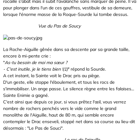
rocaille s'abat mais il subit l'avalanche sans marquer de peine. Il va
pour plonger dans l'un de ces gouffres, vestibule de sa demeure,
lorsque l'énorme masse de la Roque-Sourde lui tombe dessus.
Vue du Pas de Soucy
La Roche-Aiguille gênée dans sa descente par sa grande taille,
encore à mi-pente crie :
"
As-tu besoin de moi ma sœur ?
- C'est inutile, je le tiens bien !(1)
" répond la Sourde.
A cet instant, la Sainte voit le Drac pris au piège.
D'un geste, elle stoppe l'éboulement, et tous les rocs de
s'immobiliser. Un ange passe. Le silence règne entre les falaises...
Sainte Enimie a gagné.
C'est ainsi que depuis ce jour, si vous prêtez l'œil, vous verrez
nombre de rochers penchés vers le vide comme le grand
monolithe de l'Aiguille, haut de 80 m, qui semble encore
contempler le Drac enseveli, stoppé net dans sa course au lieu-dit
désormais : "Le Pas de Souci".
Le roc de l'aiguille