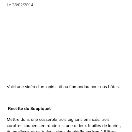
Le 28/02/2014
Voici une vidéo d'un lapin cuit au flambadou pour nos hôtes.
Recette du Saupiquet
Mettre dans une casserole trois oignons émincés, trois
carottes coupées en rondelles, une à deux feuilles de laurier,
du genièvre, et un à deux clous de girofle environ 1,5 litres