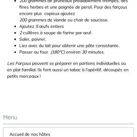
200 grammes
de pruneaux préalablement trempés, des
fines herbes et une poignée de persil. Pour des farçous
encore plus copieux ajoutez
200 grammes
de viande ou chair de saucisse.
Ajoutez
5
œufs entiers
2
cuillères à soupe de farine par œuf.
Saler, poivrer.
Liez avec du lait pour obtenir une pâte consistante.
Passer au four
(180°C)
environ
30 minutes.
Les Farçous
peuvent se préparer en portions individuelles ou
en plat familial. Ils font aussi un tabac à l’apéritif, découpés en
petits morceaux !
Menu
Accueil de nos hôtes