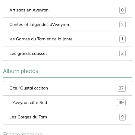
Artisans en Aveyron
0
Contes et Légendes d'Aveyron
2
les Gorges du Tarn et de la Jonte
1
Les grands causses
3
Album photos
Gite l'Oustal occitan
37
L'Aveyron côté Sud
39
Les Gorges du Tarn
9
Espace membre