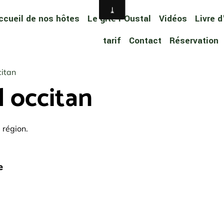
ccueil de nos hôtes
Le gîte l'Oustal
Vidéos
Livre d
tarif
Contact
Réservation
citan
l occitan
 région.
e