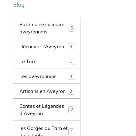
Blog
Patrimoine culinaire
5
aveyronnais
Découvrir l'Aveyron
4
Le Tarn
1
Les aveyronnais
4
Artisans en Aveyron
0
Contes et Légendes
2
d'Aveyron
les Gorges du Tarn et
1
de la Jonte