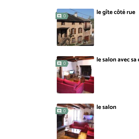
le gîte côté rue
0
le salon avec s
0
le salon
0