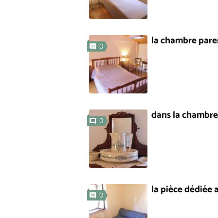
la chambre pare
0
dans la chambre
0
la pièce dédiée 
0