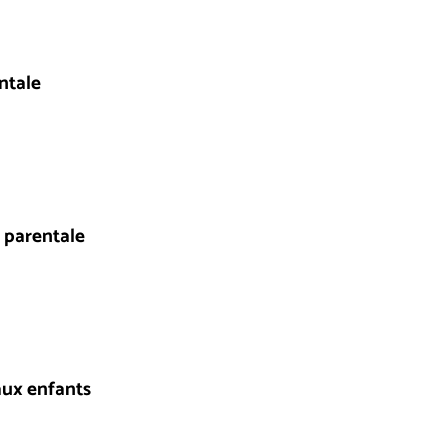
ntale
 parentale
aux enfants