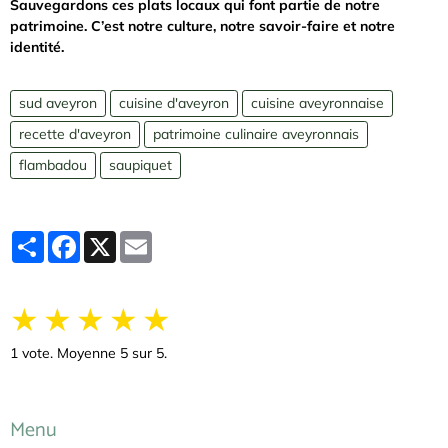
Sauvegardons ces plats locaux qui font partie de notre
patrimoine. C’est notre culture, notre savoir-faire et notre
identité.
sud aveyron
cuisine d'aveyron
cuisine aveyronnaise
recette d'aveyron
patrimoine culinaire aveyronnais
flambadou
saupiquet
Partager
Facebook
X
Email
★
★
★
★
★
1
vote. Moyenne
5
sur 5.
Menu