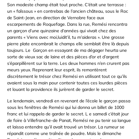
Son modeste champ était tout proche. C’était une terrasse :
un « faîssous » en contrebas de l’ancien château, sous le Roc
de Saint-Jean, en direction de Vernobre face aux
escarpements de Roquefage. Dans la rue, Remési rencontra
un garçon d’une quinzaine d’années qui vivait chez des
parents « Viens avec moi,luidit’il, tu m’aideras ». Une grosse
pierre plate encombrait le champs elle semblait être là depuis
toujours. Le Garçon en essayant de ma dégager heurta une
sorte de vieux sac de laine et des pièces d’or et d’argent
s’éparpillèrent sur la terre. Les deux hommes n’en crurent pas
meurs yeux. Reprenant leur esprit, ils remontèrent
discrètement le trésor chez Remési en utilisant tout ce qu’ils
avaient sous la main pour contenir toutes ces lourdes pièces
et louant la providence ils jurèrent de garder le secret.
Le lendemain, vendredi en revenant de l’école le garçon passa
sous les fenêtres de Remési qui lui donna un billet de 1000
franc et lui rappela de garder le secret. L e samedi c’était jour
de foire à Villefranche-de Panat, Remési ne pu tenir sa langue
et laissa entendre qu’il avait trouvé un trésor. La rumeur se
répandit comme une traînée de poudre. Mais le dimanche