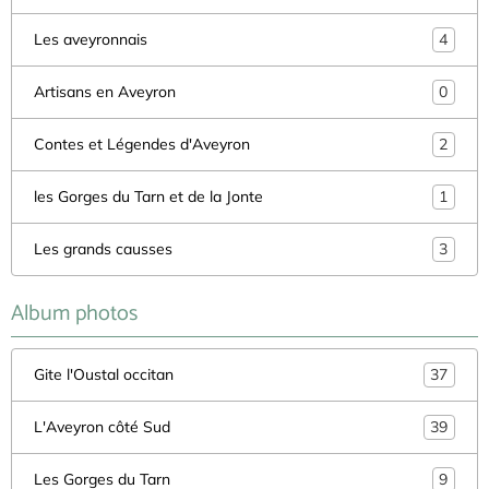
Les aveyronnais
4
Artisans en Aveyron
0
Contes et Légendes d'Aveyron
2
les Gorges du Tarn et de la Jonte
1
Les grands causses
3
Album photos
Gite l'Oustal occitan
37
L'Aveyron côté Sud
39
Les Gorges du Tarn
9