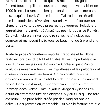
Remési en colère, prétendit que les racontars du garçon
étaient faux et qu’il répandus pour masquer le vol du billet de
1000 francs. La rumeur, bien que persistante se calmera un
peu, jusqu’au 4 avril. C’est le jour de l’Adoration perpétuelle
que les paroissiens d’Ayssènes surpris, virent débarquer un
chapelet de voitures avec procureur, gendarmes, huissiers et
journalistes. Ils venaient à Ayssènes pour le trésor de Remési.
Celui-ci, malgré un interrogatoire serré, ne s’n laissa pas
compter et menaçant invita tous ce beau monde à prendre la
porte.
Toute l’équipe d’enquêteurs repartie bredouille et le village
resta encore plus dubitatif et frustré. Il n’est improbable que
lors d’un des sièges qu’eut à subir le Château quelqu’un ai
voulu dissimuler son trésor…les hypothèses et les palabres ont
durées encore quelques temps. On ne constat pas une
envolée du niveau de vie,plutôt bas de Remési. « Les ans ont
passé, Remési est mort, emportant avec lui son secret. Et
l’étarnge découvert qui mit un jour le village d’Ayssènes en
ébullition est restée une des énigmes. N’y eu t’il la qu’une folle
aventure, une pure fable créée par des imaginations en
délire ? Cela parait bien improbable. Ou bien la fortune est-elle