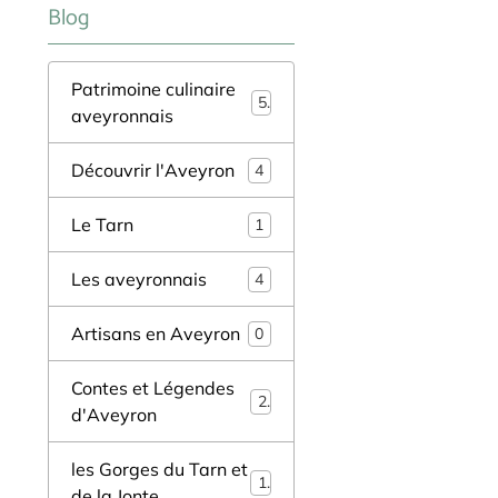
Blog
Patrimoine culinaire
5
aveyronnais
Découvrir l'Aveyron
4
Le Tarn
1
Les aveyronnais
4
Artisans en Aveyron
0
Contes et Légendes
2
d'Aveyron
les Gorges du Tarn et
1
de la Jonte