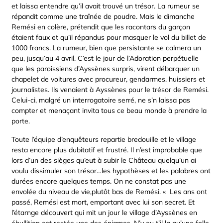
et laissa entendre qu’il avait trouvé un trésor. La rumeur se
répandit comme une traînée de poudre. Mais le dimanche
Remési en colère, prétendit que les racontars du garçon
étaient faux et qu’il répandus pour masquer le vol du billet de
1000 francs. La rumeur, bien que persistante se calmera un
peu, jusqu’au 4 avril. C’est le jour de l’Adoration perpétuelle
que les paroissiens d’Ayssènes surpris, virent débarquer un
chapelet de voitures avec procureur, gendarmes, huissiers et
journalistes. Ils venaient à Ayssènes pour le trésor de Remési.
Celui-ci, malgré un interrogatoire serré, ne s’n laissa pas
compter et menaçant invita tous ce beau monde à prendre la
porte.
Toute l’équipe d’enquêteurs repartie bredouille et le village
resta encore plus dubitatif et frustré. Il n’est improbable que
lors d’un des sièges qu’eut à subir le Château quelqu’un ai
voulu dissimuler son trésor…les hypothèses et les palabres ont
durées encore quelques temps. On ne constat pas une
envolée du niveau de vie,plutôt bas de Remési. « Les ans ont
passé, Remési est mort, emportant avec lui son secret. Et
l’étarnge découvert qui mit un jour le village d’Ayssènes en