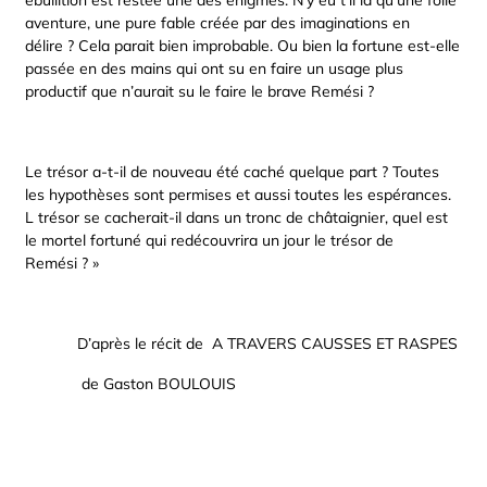
ébullition est restée une des énigmes. N’y eu t’il la qu’une folle
aventure, une pure fable créée par des imaginations en
délire ? Cela parait bien improbable. Ou bien la fortune est-elle
passée en des mains qui ont su en faire un usage plus
productif que n’aurait su le faire le brave Remési ?
Le trésor a-t-il de nouveau été caché quelque part ? Toutes
les hypothèses sont permises et aussi toutes les espérances.
L trésor se cacherait-il dans un tronc de châtaignier, quel est
le mortel fortuné qui redécouvrira un jour le trésor de
Remési ? »
D’après le récit de A TRAVERS CAUSSES ET RASPES
de Gaston BOULOUIS