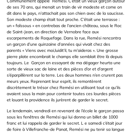
Communément appelé Remési. C’était un vieux garçon autour
de ses 70 ans, qui menait un train de vir modeste et come on
dit dans le pays, n’attachait pas son chien avec de la saucisse.
Son modeste champ était tout proche. C’était une terrasse :
un « faîssous » en contrebas de l’ancien château, sous le Roc
de Saint-Jean, en direction de Vernobre face aux
escarpements de Roquefage. Dans la rue, Remési rencontra
un garçon d’une quinzaine d’années qui vivait chez des
parents « Viens avec moi,luidit’il, tu m’aideras ». Une grosse
pierre plate encombrait le champs elle semblait être là depuis
toujours. Le Garçon en essayant de ma dégager heurta une
sorte de vieux sac de laine et des pièces d’or et d’argent
s’éparpillèrent sur la terre. Les deux hommes n’en crurent pas
meurs yeux. Reprenant leur esprit, ils remontèrent
discrètement le trésor chez Remési en utilisant tout ce qu’ils
avaient sous la main pour contenir toutes ces lourdes pièces
et louant la providence ils jurèrent de garder le secret.
Le lendemain, vendredi en revenant de l’école le garçon passa
sous les fenêtres de Remési qui lui donna un billet de 1000
franc et lui rappela de garder le secret. L e samedi c’était jour
de foire à Villefranche-de Panat, Remési ne pu tenir sa langue