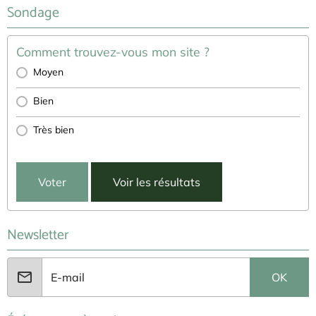
Randonnée dans les gorges de la Jonte et du Tarn
Le 24/11/2013
Comptoir paysans à Compeyre "Pays de Millau"
Le 26/10/2013
Sondage
Comment trouvez-vous mon site ?
Moyen
Bien
Très bien
Voter
Voir les résultats