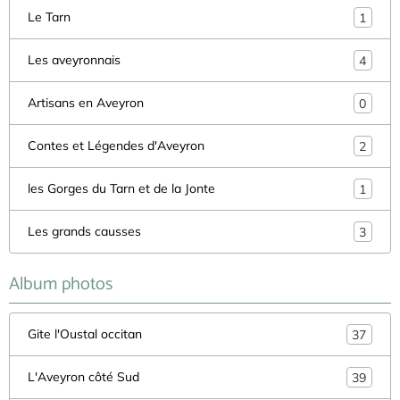
Le Tarn
1
Les aveyronnais
4
Artisans en Aveyron
0
Contes et Légendes d'Aveyron
2
les Gorges du Tarn et de la Jonte
1
Les grands causses
3
Album photos
Gite l'Oustal occitan
37
L'Aveyron côté Sud
39