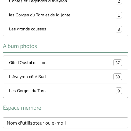
Contes et Légendes d'Aveyron
2
les Gorges du Tarn et de la Jonte
1
Les grands causses
3
Album photos
Gite l'Oustal occitan
37
L'Aveyron côté Sud
39
Les Gorges du Tarn
9
Espace membre