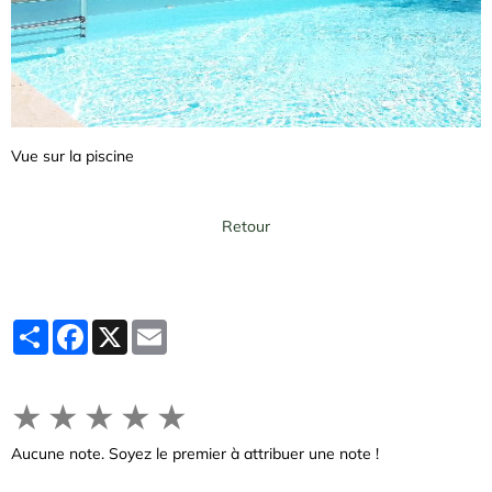
Vue sur la piscine
Retour
Partager
Facebook
X
Email
★
★
★
★
★
Aucune note. Soyez le premier à attribuer une note !