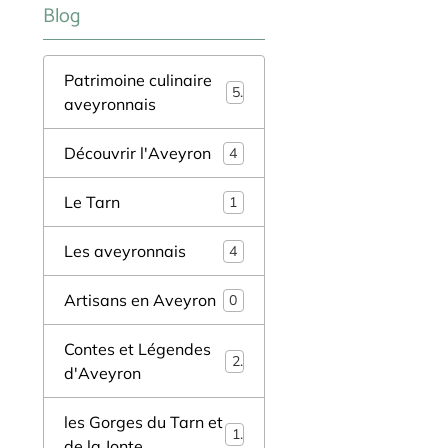
Blog
Patrimoine culinaire
5
aveyronnais
Découvrir l'Aveyron
4
Le Tarn
1
Les aveyronnais
4
Artisans en Aveyron
0
Contes et Légendes
2
d'Aveyron
les Gorges du Tarn et
1
de la Jonte