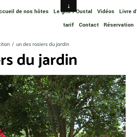
ccueil de nos hôtes
Le gîte l'Oustal
Vidéos
Livre d
tarif
Contact
Réservation
citan
un des rosiers du jardin
rs du jardin