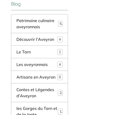
Blog
Patrimoine culinaire
5
aveyronnais
Découvrir l'Aveyron
4
Le Tarn
1
Les aveyronnais
4
Artisans en Aveyron
0
Contes et Légendes
2
d'Aveyron
les Gorges du Tarn et
1
de la Jonte