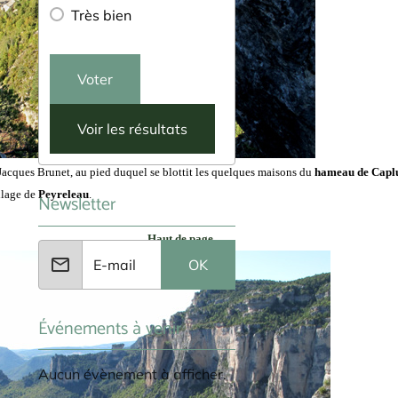
Très bien
Voter
Voir les résultats
Jacques Brunet, au pied duquel se blottit les quelques maisons du
hameau de Capl
llage de
Peyreleau
.
Newsletter
Haut de page
OK
Événements à venir
Aucun évènement à afficher.