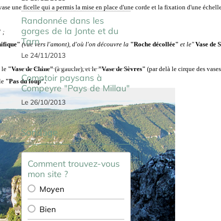
ase une ficelle qui a permis la mise en place d'une corde et la fixation d'une échelle
Randonnée dans les
gorges de la Jonte et du
"
;
Tarn
ifique"
(vue vers l'amont), d'où l'on découvre la
"Roche décollée"
et le"
Vase de 
Le 24/11/2013
,
le
"Vase de Chine"
(à gauche),
et le
"Vase de Sèvres"
(par delà le cirque des vase
Comptoir paysans à
le
"Pas du loup".
Compeyre "Pays de Millau"
Le 26/10/2013
Sondage
Comment trouvez-vous
mon site ?
Moyen
Bien