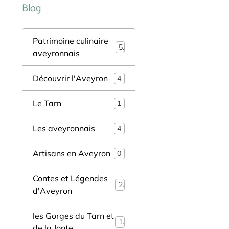
Blog
Patrimoine culinaire
5
aveyronnais
Découvrir l'Aveyron
4
Le Tarn
1
Les aveyronnais
4
Artisans en Aveyron
0
Contes et Légendes
2
d'Aveyron
les Gorges du Tarn et
1
de la Jonte