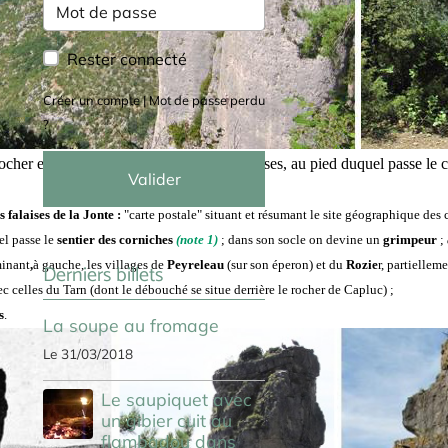
Rester connecté
Créer un compte
|
Mot de passe perdu
?
rocher emblématique de la région des Causses, au pied duquel passe le c
Valider
s falaises de la Jonte :
"carte postale" situant et résumant le
site géographique des 
el passe le
sentier des corniches
(note 1)
; dans son socle on devine un
grimpeur
;
inant
,
à gauche,
les villages de
Peyreleau
(sur son éperon) et du
Rozie
r, partielleme
Derniers billets
 celles du Tarn (dont le débouché se situe derrière le rocher de Capluc) ;
s
.
La soupe au fromage
Le 31/03/2018
Le saupiquet avec
un gibier cuit au
flambadou dans