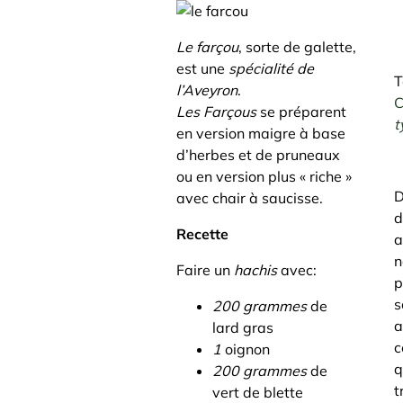
Le farçou
, sorte de galette,
est une
spécialité de
T
l’Aveyron
.
Les Farçous
se préparent
t
en version maigre à base
d’herbes et de pruneaux
ou en version plus « riche »
D
avec chair à saucisse.
d
Recette
a
n
Faire un
hachis
avec:
p
s
200 grammes
de
a
lard gras
c
1
oignon
q
200 grammes
de
t
vert de blette