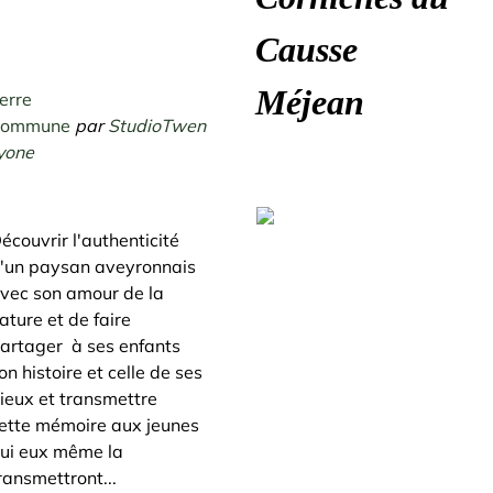
Causse
Méjean
erre
Commune
par
StudioTwen
yone
écouvrir l'authenticité
'un paysan aveyronnais
vec son amour de la
ature et de faire
artager à ses enfants
on histoire et celle de ses
ieux et transmettre
ette mémoire aux jeunes
ui eux même la
ransmettront...