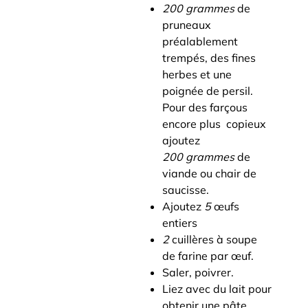
200 grammes
de
pruneaux
préalablement
trempés, des fines
herbes et une
poignée de persil.
Pour des farçous
encore plus copieux
ajoutez
200 grammes
de
viande ou chair de
saucisse.
Ajoutez
5
œufs
entiers
2
cuillères à soupe
de farine par œuf.
Saler, poivrer.
Liez avec du lait pour
obtenir une pâte