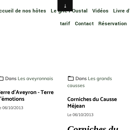
ccueil de nos hôtes
Le gîte l'Oustal
Vidéos
Livre d
tarif
Contact
Réservation
Dans
Les aveyronnais
Dans
Les grands
causses
erre d'Aveyron - Terre
'émotions
Corniches du Causse
Méjean
e 06/10/2013
Le 06/10/2013
Corniches du