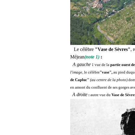
Le célèbre
"Vase de Sèvres"
, 
Méjean
(note 1)
:
A gauche
:
vue
de la
partie ouest de
l'image
, le célèbre
"vase",
au pied duqu
de
Capluc"
(au centre de la photo)
dom
en amont du confluent de ses gorges avec
A droite
:
autre vue du
Vase de Sèvre