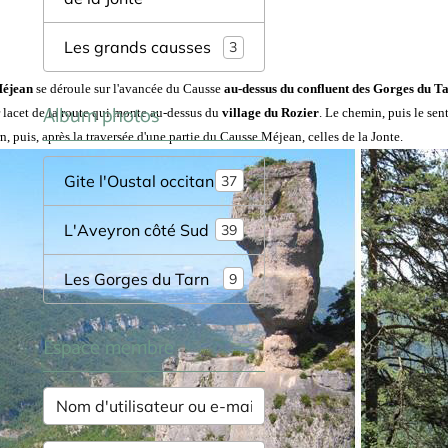
Les grands causses
3
Méjean
se déroule sur l'avancée du Causse
au-dessus du confluent des Gorges du Tar
Album photos
r lacet de la route qui monte au-dessus du
village du Rozier
. Le chemin, puis le sen
rn, puis, après la traversée d'une partie du Causse Méjean, celles de la Jonte.
Gite l'Oustal occitan
37
L'Aveyron côté Sud
39
Les Gorges du Tarn
9
Espace membre