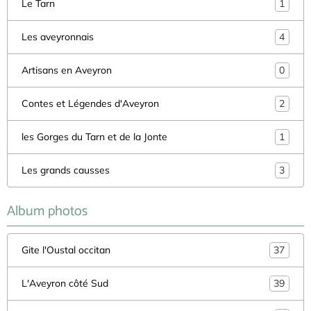
Le Tarn
1
Les aveyronnais
4
Artisans en Aveyron
0
Contes et Légendes d'Aveyron
2
les Gorges du Tarn et de la Jonte
1
Les grands causses
3
Album photos
Gite l'Oustal occitan
37
L'Aveyron côté Sud
39