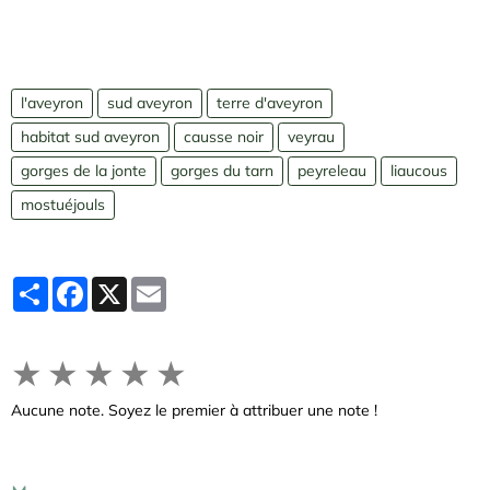
l'aveyron
sud aveyron
terre d'aveyron
habitat sud aveyron
causse noir
veyrau
gorges de la jonte
gorges du tarn
peyreleau
liaucous
mostuéjouls
Partager
Facebook
X
Email
★
★
★
★
★
Aucune note. Soyez le premier à attribuer une note !