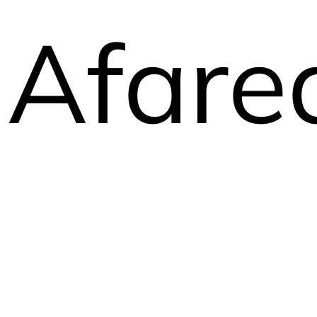
Afare