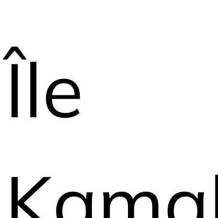
Île
Kama