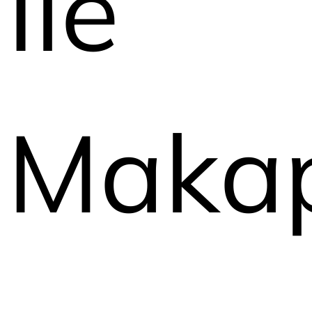
Île
Maka