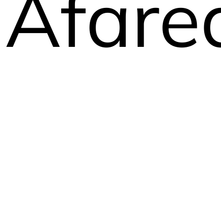
Afare