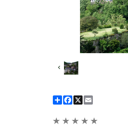
Partager
Facebook
X
Email
★
★
★
★
★