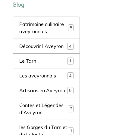
Blog
Patrimoine culinaire
5
aveyronnais
Découvrir l'Aveyron
4
Le Tarn
1
Les aveyronnais
4
Artisans en Aveyron
0
Contes et Légendes
2
d'Aveyron
les Gorges du Tarn et
1
de la Jonte