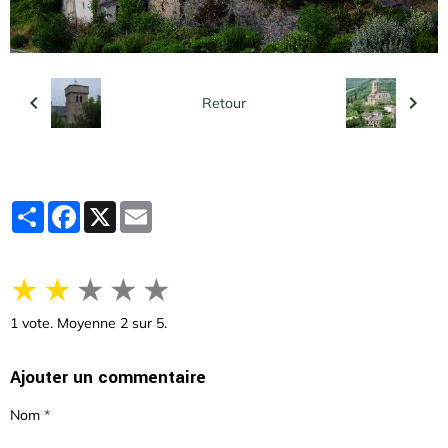
Retour
Partager
Facebook
X
Email
★
★
★
★
★
1
vote. Moyenne
2
sur 5.
Ajouter un commentaire
Nom